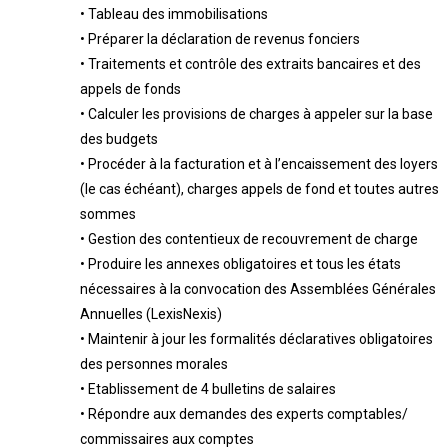
•
Tableau des immobilisation
s
•
Préparer
la déclaration de revenus fonciers
•
Traitements
et contrôle des
extraits bancaires et des
appels de fonds
•
C
alculer les provisions de charges à appeler sur la b
ase
des budgets
•
P
rocéder à la facturation et à l’encaissement des loyers
(le cas échéant), charges
appels de fond et toute
s
autre
s
somme
s
•
Gestion des contentieux de recouvrement de charge
•
Produire les annexes obligatoires et tous les états
nécessaires à la convocation
des Assemblées Générales
Annuelles (LexisNexis)
•
Maintenir à jour les formalités déclaratives obligatoires
des personnes morales
•
Etablissement de
4 bulletins de
salaires
•
R
épondre aux demandes des experts comptables/
commissaires aux comptes