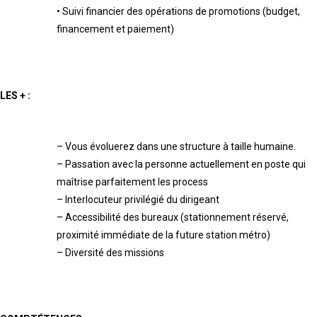
•
Suivi financier des opér
ations de promotions (budget,
financement et paiement)
LES +
:
–
Vous évoluerez dans une structure à taille
humaine
.
–
Passation avec la personne actuellement en poste qui
ma
î
trise parfaitement
les
process
–
Interlocuteur privilégié du dirigeant
–
Accessibilité des bureaux (stationnement réservé,
proximité immédiate
de la
future
station métro)
–
Diversité des missions