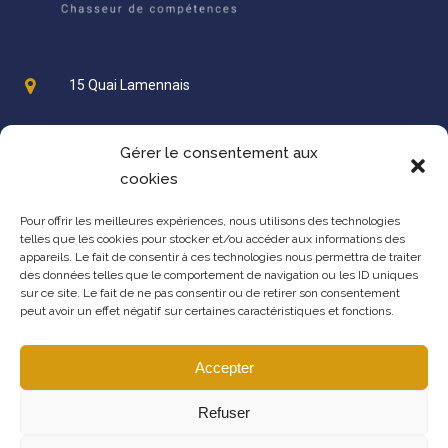
15 Quai Lamennais
Gérer le consentement aux
35000 Rennes
cookies
contact@hapiketika.fr
Pour offrir les meilleures expériences, nous utilisons des technologies
telles que les cookies pour stocker et/ou accéder aux informations des
appareils. Le fait de consentir à ces technologies nous permettra de traiter
des données telles que le comportement de navigation ou les ID uniques
+33 2 23 61 25 46
sur ce site. Le fait de ne pas consentir ou de retirer son consentement
peut avoir un effet négatif sur certaines caractéristiques et fonctions.
+33 6 48 81 93 47
Accepter
Refuser